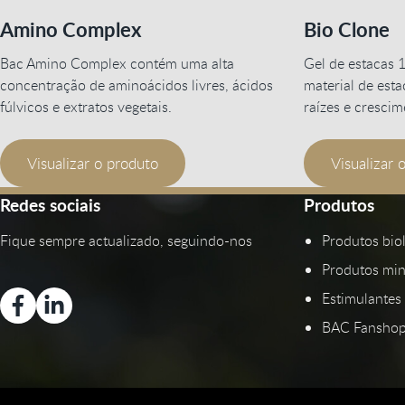
Amino Complex
Bio Clone
Bac Amino Complex contém uma alta
Gel de estacas 1
concentração de aminoácidos livres, ácidos
material de est
fúlvicos e extratos vegetais.
raízes e cresci
Visualizar o produto
Visualizar 
Redes sociais
Produtos
Fique sempre actualizado, seguindo-nos
Produtos bio
Produtos min
Estimulantes 
BAC Fansho