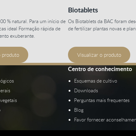
Biotablets
00 % natural. Para um início de
Os Biotablets da BAC foram des
acas ideal Formação rápida de
de fertilizar plantas novas e plan
mento exuberante.
o produto
Visualizar o produto
Centro de conhecimento
lógicos
Esquemas de cultivo
erais
Downloads
vegetais
Perguntas mais frequentes
p
Blog
Favor fornecer aconselhamen