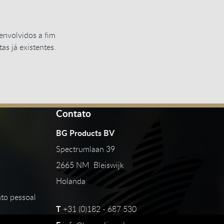
envolvidos a fim
tas já existentes.
Contato
BG Products BV
Spectrumlaan 39
2665 NM Bleiswijk
Holanda
to pessoal
T
+31 (0)182 - 687 530