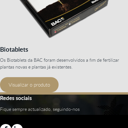
Biotablets
Os Biotablets da BAC foram desenvolvidos a fim de fertilizar
plantas novas e plantas já existentes.
Visualizar o produto
Redes sociais
Fique sempre actualizado, seguindo-nos