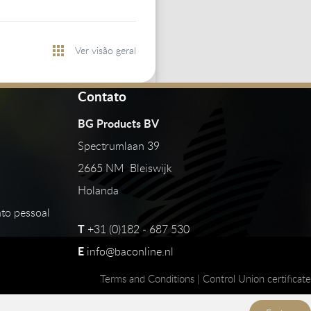
Ver visão geral
Contato
BG Products BV
Spectrumlaan 39
2665 NM Bleiswijk
Holanda
to pessoal
T
+31 (0)182 - 687 530
E
info@baconline.nl
Terms and Conditions
|
Control Union certificate