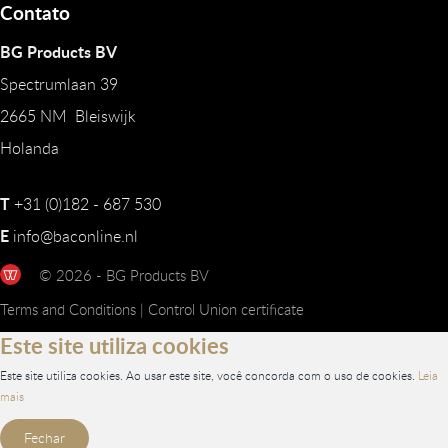
Contato
BG Products BV
Spectrumlaan 39
2665 NM Bleiswijk
Holanda
T
+31 (0)182 - 687 530
E
info@baconline.nl
© 2026 - BG Products BV
Terms and Conditions
|
Control Union certificate
Este site utiliza cookies
Este site utiliza cookies. Ao usar este site, você concorda com o uso de cookies.
Leia
mais
Fechar