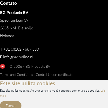
Contato
BG Products BV
Spectrumlaan 39
2665 NM Bleiswijk
Holanda
T
+31 (0)182 - 687 530
E
info@baconline.nl
© 2026 - BG Products BV
Terms and Conditions
|
Control Union certificate
Este site utiliza cookies
Este site utiliza cookies. Ao usar este site, você concorda com o uso de cookies.
Leia
mais
Fechar