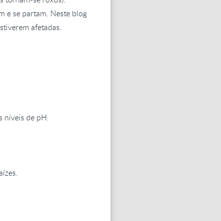
em e se partam. Neste blog
estiverem afetadas.
s níveis de pH.
ízes.