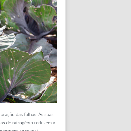
oração das folhas. As suas
ias de nitrogénio reduzem a
os tornam-se roxos).