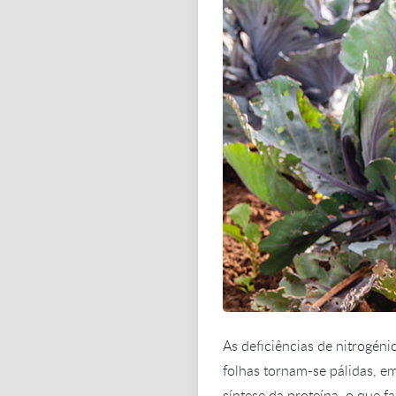
As deficiências de nitrogén
folhas tornam-se pálidas, e
síntese da proteína, o que f