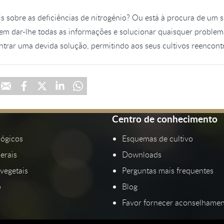
ais sobre as deficiências de nitrogénio? Ou está à procura de um
em dar-lhe todas as informações e solucionar quaisquer problem
trar uma devida solução, permitindo aos seus cultivos reencontr
Centro de conhecimento
lógicos
Esquemas de cultivo
erais
Downloads
vegetais
Perguntas mais frequentes
p
Blog
Favor fornecer aconselhamen