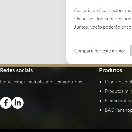
Gostaria de ficar a saber m
Os nossos funcionários pod
Juntos, vocês poderão encon
Compartilhar este artigo:
Redes sociais
Produtos
Fique sempre actualizado, seguindo-nos
Produtos bio
Produtos min
Estimulantes 
BAC Fansho