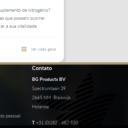
 suplemento de nitrogénio?
as que possam ocorrer.
ar a sua vitalidade.
Ver visão geral
Contato
BG Products BV
Spectrumlaan 39
2665 NM Bleiswijk
Holanda
to pessoal
T
+31 (0)182 - 687 530