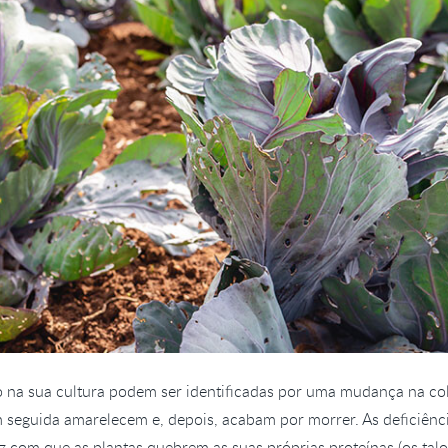
io na sua cultura podem ser identificadas por uma mudança na col
m seguida amarelecem e, depois, acabam por morrer. As deficiênc
az com que as plantas quebrem as suas próprias proteínas (os tal