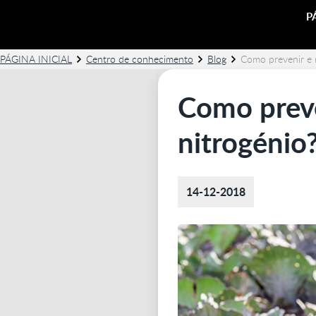
P
PÁGINA INICIAL
Centro de conhecimento
Blog
Como prevenir e r
Como preve
nitrogénio
14-12-2018